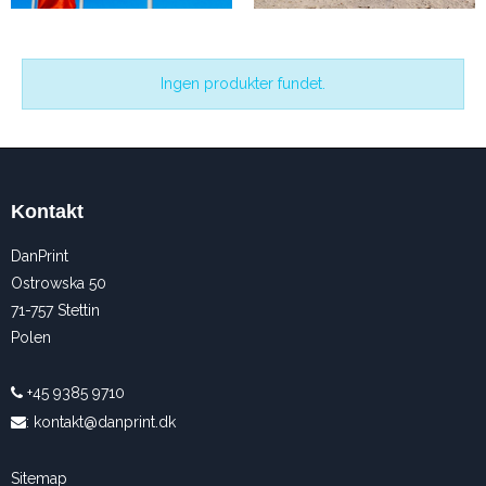
Ingen produkter fundet.
Kontakt
DanPrint
Ostrowska 50
71-757 Stettin
Polen
+45 9385 9710
:
kontakt@danprint.dk
Sitemap